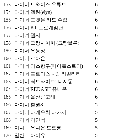
153
마이너
트와이스 유튜브
6
154
마이너
엘린(elyn)
6
155
마이너
포켓몬 카드 수집
6
156
마이너
KT 프로게임단
6
157
마이너
첼시
6
158
마이너
그랑사이퍼 (그랑블루)
6
159
마이너
유동성
6
160
마이너
로아온
6
161
마이너
리스항구(메이플스토리)
6
162
마이너
프로미스나인 리얼리티
6
163
마이너
러브라이브! 니지동
6
164
마이너
REDASH 유니온
6
165
마이너
울산큰고래
6
166
마이너
철권8
5
167
마이너
타케우치 타카시
5
168
마이너
이민석
5
169
미니
유니온 도로롱
5
170
일반
아이유
5