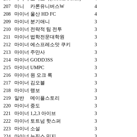
207
미니
카론유니버스W
4
208
마이너
울산 HD FC
4
209
마이너
분기애니
3
210
마이너
전략적 팀 전투
3
211
마이너
법학전문대학원
3
212
마이너
에스프레소맛 쿠키
3
213
마이너
주만사
3
214
마이너
GODD3SS
3
215
마이너
UMPC
3
216
마이너
원 오크 록
3
217
마이너
김오블
3
218
마이너
랭보
3
219
일반
메이플스토리
3
220
마이너
중도
3
221
마이너
1,2,3 아이브
3
222
마이너
토트넘 핫스퍼
3
223
마이너
소설
3
224
마이너
뉴진스 민지
3