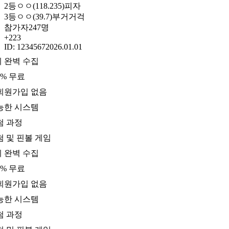
2
등
ㅇㅇ(118.235)
피자
3
등
ㅇㅇ(39.7)
부거거걱
참가자
247명
+223
ID: 1234567
2026.01.01
 완벽 수집
0% 무료
회원가입 없음
능한 시스템
첨 과정
 및 핀볼 게임
 완벽 수집
0% 무료
회원가입 없음
능한 시스템
첨 과정